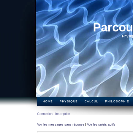
Parcou
Physiq
HOME
PHYSIQUE
CALCUL
PHILOSOPHIE
Connexion
Inscription
Voir les messages sans réponse
|
Voir les sujets actifs