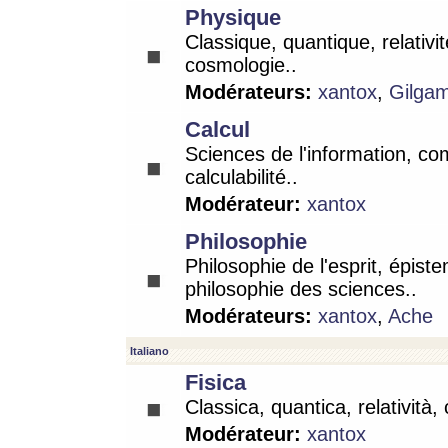
Physique
Classique, quantique, relativit
cosmologie..
Modérateurs:
xantox
,
Gilga
Calcul
Sciences de l'information, co
calculabilité..
Modérateur:
xantox
Philosophie
Philosophie de l'esprit, épist
philosophie des sciences..
Modérateurs:
xantox
,
Ache
Italiano
Fisica
Classica, quantica, relatività,
Modérateur:
xantox