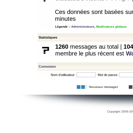
Ces données sont basées sur l
minutes
Légende ::
Administrateurs
,
Modérateurs globaux
Statistiques
1260
messages au total |
10
membre le plus récent est
W
Connexion
Nom d’utilisateur:
Mot de passe:
Nouveaux messages
Copyright 2006-200