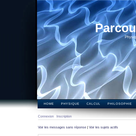
Parcou
Physiq
HOME
PHYSIQUE
CALCUL
PHILOSOPHIE
Connexion
Inscription
Voir les messages sans réponse
|
Voir les sujets actifs