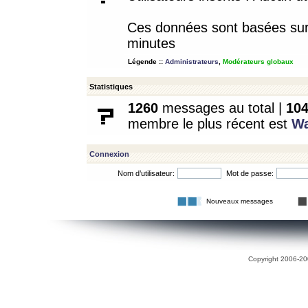
Ces données sont basées sur l
minutes
Légende ::
Administrateurs
,
Modérateurs globaux
Statistiques
1260
messages au total |
10
membre le plus récent est
W
Connexion
Nom d’utilisateur:
Mot de passe:
Nouveaux messages
Copyright 2006-200