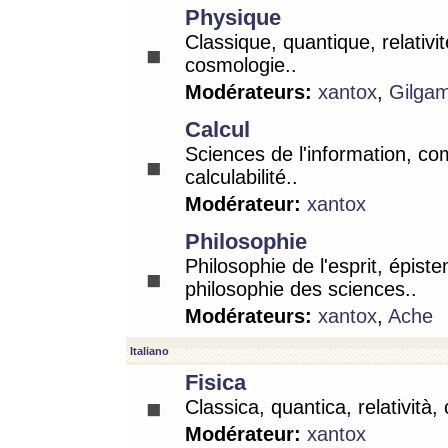
Physique
Classique, quantique, relativit
cosmologie..
Modérateurs:
xantox
,
Gilga
Calcul
Sciences de l'information, co
calculabilité..
Modérateur:
xantox
Philosophie
Philosophie de l'esprit, épist
philosophie des sciences..
Modérateurs:
xantox
,
Ache
Italiano
Fisica
Classica, quantica, relatività,
Modérateur:
xantox