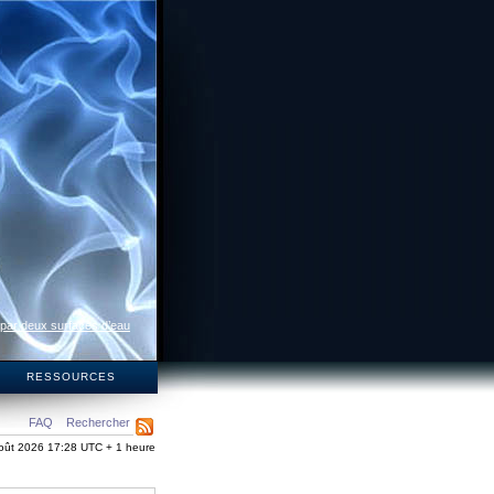
 par deux surfaces d’eau
S
RESSOURCES
FAQ
Rechercher
oût 2026 17:28 UTC + 1 heure