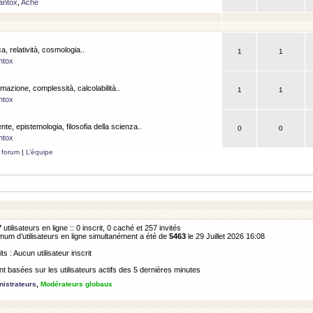
antox
,
Ache
a, relatività, cosmologia..
1
1
ntox
rmazione, complessità, calcolabilità..
1
1
ntox
ente, epistemologia, filosofia della scienza..
0
0
ntox
 forum
|
L’équipe
7
utilisateurs en ligne :: 0 inscrit, 0 caché et 257 invités
m d’utilisateurs en ligne simultanément a été de
5463
le 29 Juillet 2026 16:08
its : Aucun utilisateur inscrit
 basées sur les utilisateurs actifs des 5 dernières minutes
istrateurs
,
Modérateurs globaux