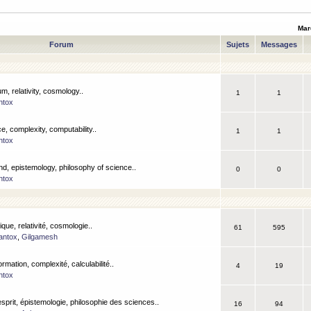
Mar
Forum
Sujets
Messages
m, relativity, cosmology..
1
1
ntox
, complexity, computability..
1
1
ntox
nd, epistemology, philosophy of science..
0
0
ntox
que, relativité, cosmologie..
61
595
antox
,
Gilgamesh
ormation, complexité, calculabilité..
4
19
ntox
esprit, épistemologie, philosophie des sciences..
16
94