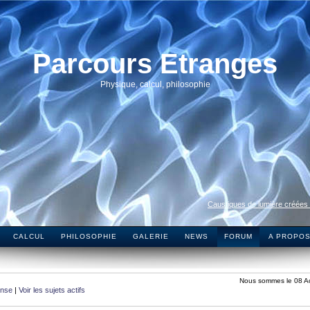
Parcours Etranges
Physique, calcul, philosophie
Caustiques de lumière créées
CALCUL
PHILOSOPHIE
GALERIE
NEWS
FORUM
A PROPO
Nous sommes le 08 A
onse
|
Voir les sujets actifs