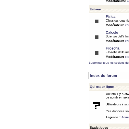
Modérateurs:
x
Italiano
Fisica
Classica, quantic
Modérateur:
xa
Calcolo
Scienze dell'info
Modérateur:
xa
Filosofia
Filosofia della m
Modérateur:
xa
Supprimer tous les cookies du
Index du forum
Qui est en ligne
Au total il y a
25
Le nombre maximu
Utilisateurs inscr
Ces données sont
Légende ::
Admin
Statistiques