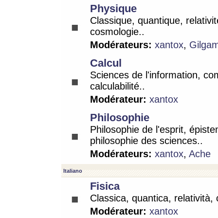
Physique
Classique, quantique, relativit
cosmologie..
Modérateurs:
xantox
,
Gilga
Calcul
Sciences de l'information, co
calculabilité..
Modérateur:
xantox
Philosophie
Philosophie de l'esprit, épist
philosophie des sciences..
Modérateurs:
xantox
,
Ache
Italiano
Fisica
Classica, quantica, relatività,
Modérateur:
xantox