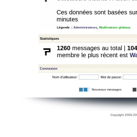
Ces données sont basées sur l
minutes
Légende ::
Administrateurs
,
Modérateurs globaux
Statistiques
1260
messages au total |
10
membre le plus récent est
W
Connexion
Nom d’utilisateur:
Mot de passe:
Nouveaux messages
Copyright 2006-200