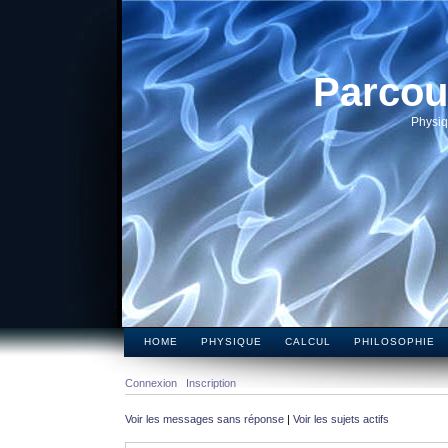
Parcou
Physiq
HOME
PHYSIQUE
CALCUL
PHILOSOPHIE
Connexion
Inscription
Voir les messages sans réponse
|
Voir les sujets actifs