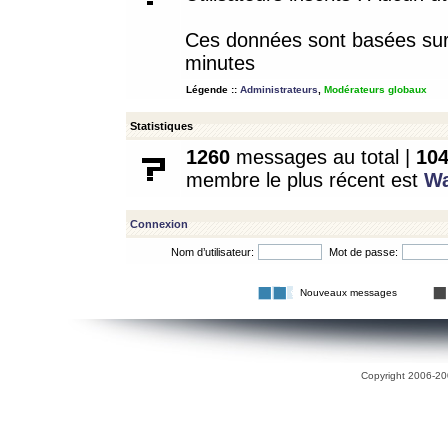
Ces données sont basées sur l
minutes
Légende ::
Administrateurs
,
Modérateurs globaux
Statistiques
1260
messages au total |
10
membre le plus récent est
W
Connexion
Nom d’utilisateur:
Mot de passe:
Nouveaux messages
Copyright 2006-200