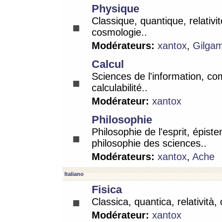
Physique
Classique, quantique, relativit
cosmologie..
Modérateurs:
xantox
,
Gilga
Calcul
Sciences de l'information, co
calculabilité..
Modérateur:
xantox
Philosophie
Philosophie de l'esprit, épist
philosophie des sciences..
Modérateurs:
xantox
,
Ache
Italiano
Fisica
Classica, quantica, relatività,
Modérateur:
xantox