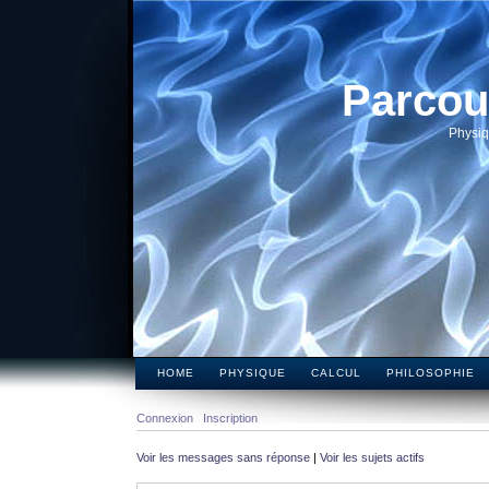
Parcou
Physiq
HOME
PHYSIQUE
CALCUL
PHILOSOPHIE
Connexion
Inscription
Voir les messages sans réponse
|
Voir les sujets actifs