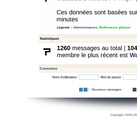
Ces données sont basées sur l
minutes
Légende ::
Administrateurs
,
Modérateurs globaux
Statistiques
1260
messages au total |
10
membre le plus récent est
W
Connexion
Nom d’utilisateur:
Mot de passe:
Nouveaux messages
Copyright 2006-200