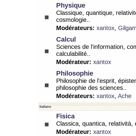
Physique
Classique, quantique, relativit
cosmologie..
Modérateurs:
xantox
,
Gilga
Calcul
Sciences de l'information, co
calculabilité..
Modérateur:
xantox
Philosophie
Philosophie de l'esprit, épist
philosophie des sciences..
Modérateurs:
xantox
,
Ache
Italiano
Fisica
Classica, quantica, relatività,
Modérateur:
xantox