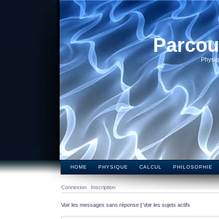
Parcou
Physiq
HOME
PHYSIQUE
CALCUL
PHILOSOPHIE
Connexion
Inscription
Voir les messages sans réponse
|
Voir les sujets actifs