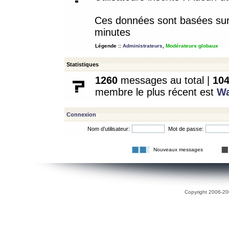
Ces données sont basées sur l
minutes
Légende ::
Administrateurs
,
Modérateurs globaux
Statistiques
1260
messages au total |
10
membre le plus récent est
W
Connexion
Nom d’utilisateur:
Mot de passe:
Nouveaux messages
Copyright 2006-200