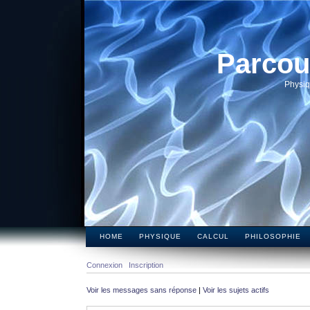
Parcou
Physiq
HOME
PHYSIQUE
CALCUL
PHILOSOPHIE
Connexion
Inscription
Voir les messages sans réponse
|
Voir les sujets actifs