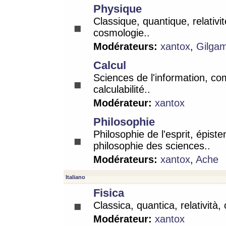
Physique
Classique, quantique, relativit
cosmologie..
Modérateurs:
xantox
,
Gilga
Calcul
Sciences de l'information, co
calculabilité..
Modérateur:
xantox
Philosophie
Philosophie de l'esprit, épist
philosophie des sciences..
Modérateurs:
xantox
,
Ache
Italiano
Fisica
Classica, quantica, relatività,
Modérateur:
xantox