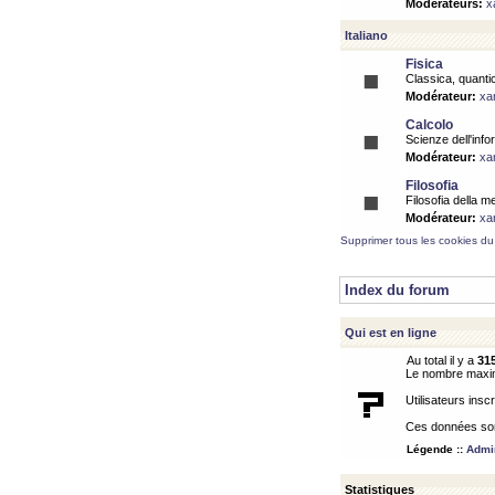
Modérateurs:
x
Italiano
Fisica
Classica, quantic
Modérateur:
xa
Calcolo
Scienze dell'info
Modérateur:
xa
Filosofia
Filosofia della m
Modérateur:
xa
Supprimer tous les cookies du
Index du forum
Qui est en ligne
Au total il y a
31
Le nombre maximu
Utilisateurs inscr
Ces données sont
Légende ::
Admin
Statistiques