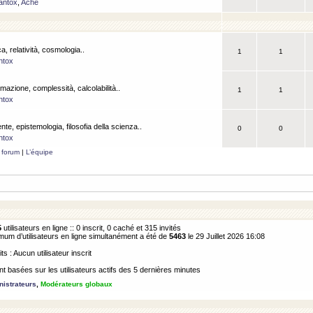
antox
,
Ache
a, relatività, cosmologia..
1
1
ntox
rmazione, complessità, calcolabilità..
1
1
ntox
ente, epistemologia, filosofia della scienza..
0
0
ntox
 forum
|
L’équipe
5
utilisateurs en ligne :: 0 inscrit, 0 caché et 315 invités
m d’utilisateurs en ligne simultanément a été de
5463
le 29 Juillet 2026 16:08
its : Aucun utilisateur inscrit
 basées sur les utilisateurs actifs des 5 dernières minutes
istrateurs
,
Modérateurs globaux