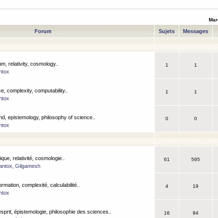
Mar
Forum
Sujets
Messages
m, relativity, cosmology..
1
1
ntox
, complexity, computability..
1
1
ntox
nd, epistemology, philosophy of science..
0
0
ntox
que, relativité, cosmologie..
61
595
antox
,
Gilgamesh
ormation, complexité, calculabilité..
4
19
ntox
esprit, épistemologie, philosophie des sciences..
16
94