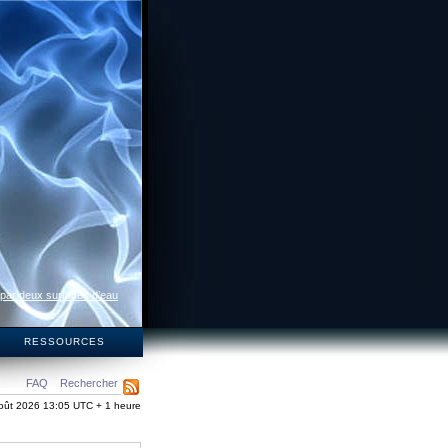
 par deux surfaces d’eau
S
RESSOURCES
FAQ
Rechercher
oût 2026 13:05 UTC + 1 heure