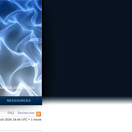
 par deux surfaces d’eau
S
RESSOURCES
FAQ
Rechercher
oût 2026 18:44 UTC + 1 heure