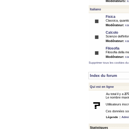
Modérateurs:
x
Italiano
Fisica
Classica, quantic
Modérateur:
xa
Calcolo
Scienze dell'info
Modérateur:
xa
Filosofia
Filosofia della m
Modérateur:
xa
Supprimer tous les cookies du
Index du forum
Qui est en ligne
Au total il y a
27
Le nombre maximu
Utilisateurs inscr
Ces données sont
Légende ::
Admin
Statistiques