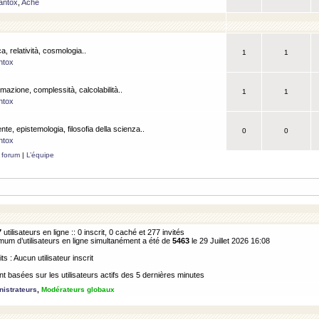
antox
,
Ache
a, relatività, cosmologia..
1
1
ntox
rmazione, complessità, calcolabilità..
1
1
ntox
ente, epistemologia, filosofia della scienza..
0
0
ntox
 forum
|
L’équipe
7
utilisateurs en ligne :: 0 inscrit, 0 caché et 277 invités
m d’utilisateurs en ligne simultanément a été de
5463
le 29 Juillet 2026 16:08
its : Aucun utilisateur inscrit
 basées sur les utilisateurs actifs des 5 dernières minutes
istrateurs
,
Modérateurs globaux