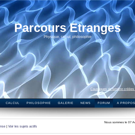
Parcours Etranges
Physique, calcul, philosophie
Caustiques de lumière créées
CALCUL
PHILOSOPHIE
GALERIE
NEWS
FORUM
A PROPO
Nous sommes le 07 A
onse
|
Voir les sujets actifs