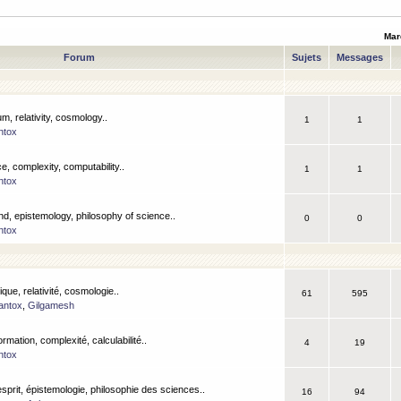
Mar
Forum
Sujets
Messages
m, relativity, cosmology..
1
1
ntox
, complexity, computability..
1
1
ntox
nd, epistemology, philosophy of science..
0
0
ntox
que, relativité, cosmologie..
61
595
antox
,
Gilgamesh
ormation, complexité, calculabilité..
4
19
ntox
esprit, épistemologie, philosophie des sciences..
16
94