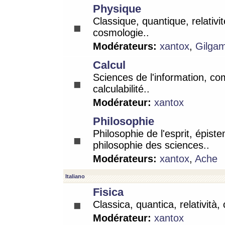
Physique
Classique, quantique, relativit
cosmologie..
Modérateurs:
xantox
,
Gilga
Calcul
Sciences de l'information, co
calculabilité..
Modérateur:
xantox
Philosophie
Philosophie de l'esprit, épist
philosophie des sciences..
Modérateurs:
xantox
,
Ache
Italiano
Fisica
Classica, quantica, relatività,
Modérateur:
xantox