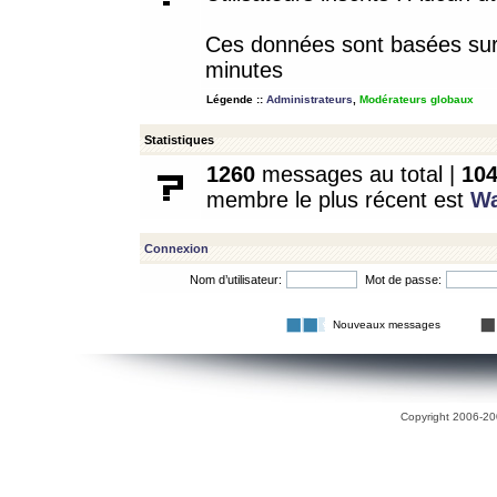
Ces données sont basées sur l
minutes
Légende ::
Administrateurs
,
Modérateurs globaux
Statistiques
1260
messages au total |
10
membre le plus récent est
W
Connexion
Nom d’utilisateur:
Mot de passe:
Nouveaux messages
Copyright 2006-200