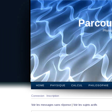
Parcou
Physiq
HOME
PHYSIQUE
CALCUL
PHILOSOPHIE
Connexion
Inscription
Voir les messages sans réponse
|
Voir les sujets actifs