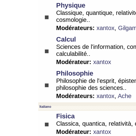
Physique
Classique, quantique, relativit
cosmologie..
Modérateurs:
xantox
,
Gilga
Calcul
Sciences de l'information, co
calculabilité..
Modérateur:
xantox
Philosophie
Philosophie de l'esprit, épist
philosophie des sciences..
Modérateurs:
xantox
,
Ache
Italiano
Fisica
Classica, quantica, relatività,
Modérateur:
xantox