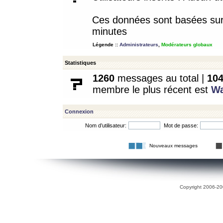
Ces données sont basées sur l
minutes
Légende ::
Administrateurs
,
Modérateurs globaux
Statistiques
1260
messages au total |
10
membre le plus récent est
W
Connexion
Nom d’utilisateur:
Mot de passe:
Nouveaux messages
Copyright 2006-200