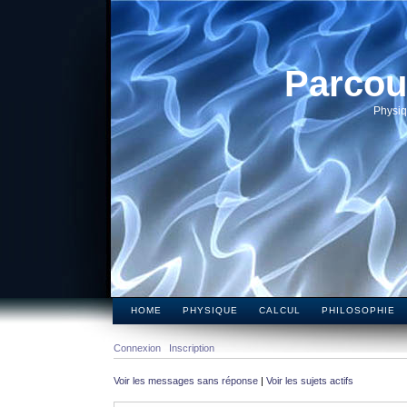
Parcou
Physiq
HOME
PHYSIQUE
CALCUL
PHILOSOPHIE
Connexion
Inscription
Voir les messages sans réponse
|
Voir les sujets actifs