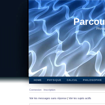
Parcou
Physiq
HOME
PHYSIQUE
CALCUL
PHILOSOPHIE
Connexion
Inscription
Voir les messages sans réponse
|
Voir les sujets actifs