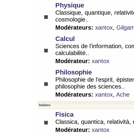
Physique
Classique, quantique, relativit
cosmologie..
Modérateurs:
xantox
,
Gilga
Calcul
Sciences de l'information, co
calculabilité..
Modérateur:
xantox
Philosophie
Philosophie de l'esprit, épist
philosophie des sciences..
Modérateurs:
xantox
,
Ache
Italiano
Fisica
Classica, quantica, relatività,
Modérateur:
xantox