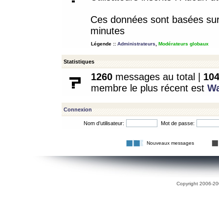
Ces données sont basées sur l
minutes
Légende ::
Administrateurs
,
Modérateurs globaux
Statistiques
1260
messages au total |
10
membre le plus récent est
W
Connexion
Nom d’utilisateur:
Mot de passe:
Nouveaux messages
Copyright 2006-200