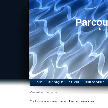
Parcou
Physiq
HOME
PHYSIQUE
CALCUL
PHILOSOPHIE
Connexion
Inscription
Voir les messages sans réponse
|
Voir les sujets actifs