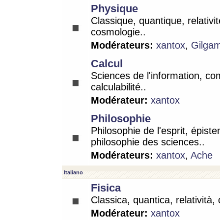
Physique
Classique, quantique, relativit
cosmologie..
Modérateurs:
xantox
,
Gilga
Calcul
Sciences de l'information, co
calculabilité..
Modérateur:
xantox
Philosophie
Philosophie de l'esprit, épist
philosophie des sciences..
Modérateurs:
xantox
,
Ache
Italiano
Fisica
Classica, quantica, relatività,
Modérateur:
xantox