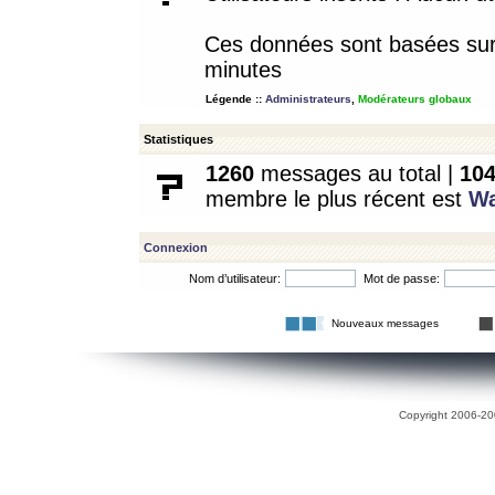
Ces données sont basées sur l
minutes
Légende ::
Administrateurs
,
Modérateurs globaux
Statistiques
1260
messages au total |
10
membre le plus récent est
W
Connexion
Nom d’utilisateur:
Mot de passe:
Nouveaux messages
Copyright 2006-200