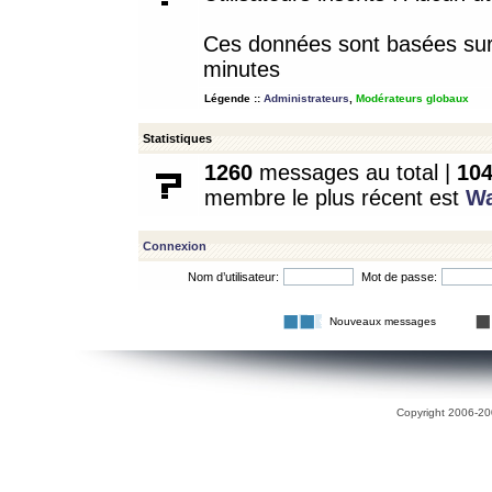
Ces données sont basées sur l
minutes
Légende ::
Administrateurs
,
Modérateurs globaux
Statistiques
1260
messages au total |
10
membre le plus récent est
W
Connexion
Nom d’utilisateur:
Mot de passe:
Nouveaux messages
Copyright 2006-200