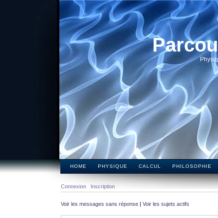
Parcou
Physiq
HOME
PHYSIQUE
CALCUL
PHILOSOPHIE
Connexion
Inscription
Voir les messages sans réponse
|
Voir les sujets actifs