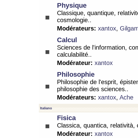
Physique
Classique, quantique, relativit
cosmologie..
Modérateurs:
xantox
,
Gilga
Calcul
Sciences de l'information, co
calculabilité..
Modérateur:
xantox
Philosophie
Philosophie de l'esprit, épist
philosophie des sciences..
Modérateurs:
xantox
,
Ache
Italiano
Fisica
Classica, quantica, relatività,
Modérateur:
xantox