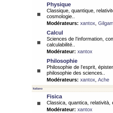
Physique
Classique, quantique, relativit
cosmologie..
Modérateurs:
xantox
,
Gilga
Calcul
Sciences de l'information, co
calculabilité..
Modérateur:
xantox
Philosophie
Philosophie de l'esprit, épist
philosophie des sciences..
Modérateurs:
xantox
,
Ache
Italiano
Fisica
Classica, quantica, relatività,
Modérateur:
xantox