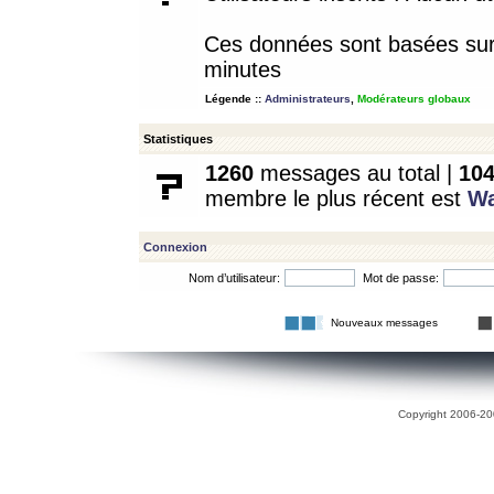
Ces données sont basées sur l
minutes
Légende ::
Administrateurs
,
Modérateurs globaux
Statistiques
1260
messages au total |
10
membre le plus récent est
W
Connexion
Nom d’utilisateur:
Mot de passe:
Nouveaux messages
Copyright 2006-200