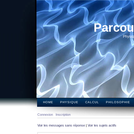
Parcou
Physiq
HOME
PHYSIQUE
CALCUL
PHILOSOPHIE
Connexion
Inscription
Voir les messages sans réponse
|
Voir les sujets actifs