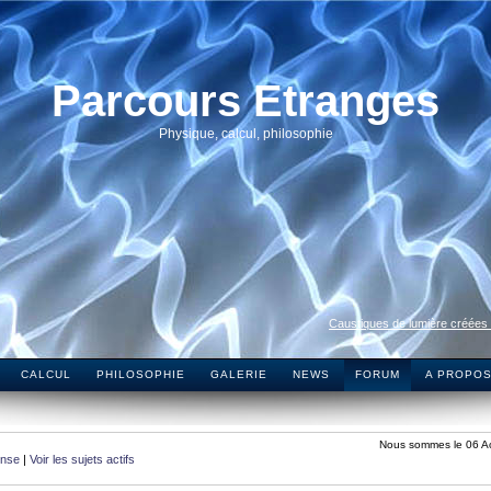
Parcours Etranges
Physique, calcul, philosophie
Caustiques de lumière créées
CALCUL
PHILOSOPHIE
GALERIE
NEWS
FORUM
A PROPO
Nous sommes le 06 A
onse
|
Voir les sujets actifs