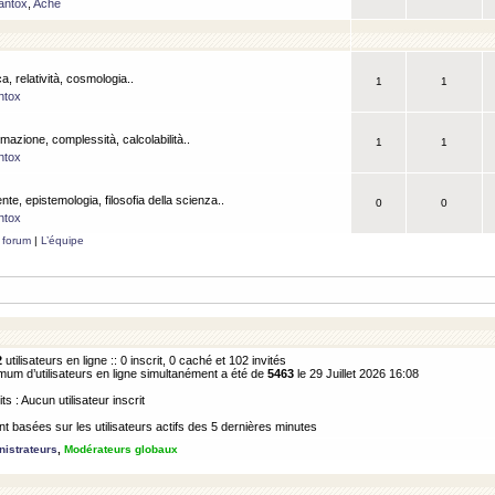
antox
,
Ache
a, relatività, cosmologia..
1
1
ntox
rmazione, complessità, calcolabilità..
1
1
ntox
ente, epistemologia, filosofia della scienza..
0
0
ntox
 forum
|
L’équipe
2
utilisateurs en ligne :: 0 inscrit, 0 caché et 102 invités
m d’utilisateurs en ligne simultanément a été de
5463
le 29 Juillet 2026 16:08
its : Aucun utilisateur inscrit
 basées sur les utilisateurs actifs des 5 dernières minutes
istrateurs
,
Modérateurs globaux