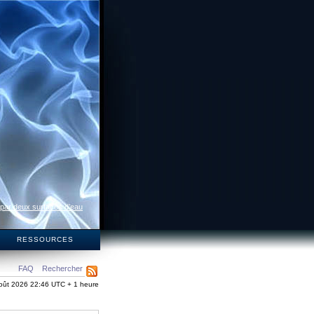
 par deux surfaces d’eau
S
RESSOURCES
FAQ
Rechercher
oût 2026 22:46 UTC + 1 heure