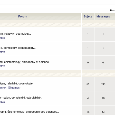
Mar
Forum
Sujets
Messages
m, relativity, cosmology..
1
1
ntox
, complexity, computability..
1
1
ntox
nd, epistemology, philosophy of science..
0
0
ntox
que, relativité, cosmologie..
61
595
antox
,
Gilgamesh
ormation, complexité, calculabilité..
4
19
ntox
esprit, épistemologie, philosophie des sciences..
16
94