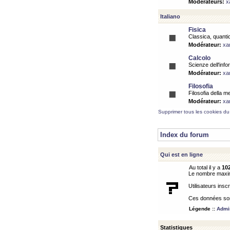
Modérateurs:
x
Italiano
Fisica
Classica, quantic
Modérateur:
xa
Calcolo
Scienze dell'info
Modérateur:
xa
Filosofia
Filosofia della m
Modérateur:
xa
Supprimer tous les cookies du
Index du forum
Qui est en ligne
Au total il y a
10
Le nombre maximu
Utilisateurs inscr
Ces données sont
Légende ::
Admin
Statistiques