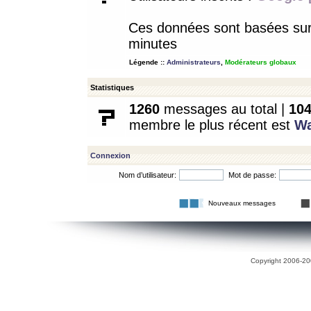
Ces données sont basées sur l
minutes
Légende ::
Administrateurs
,
Modérateurs globaux
Statistiques
1260
messages au total |
10
membre le plus récent est
W
Connexion
Nom d’utilisateur:
Mot de passe:
Nouveaux messages
Copyright 2006-200