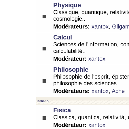
Physique
Classique, quantique, relativit
cosmologie..
Modérateurs:
xantox
,
Gilga
Calcul
Sciences de l'information, co
calculabilité..
Modérateur:
xantox
Philosophie
Philosophie de l'esprit, épist
philosophie des sciences..
Modérateurs:
xantox
,
Ache
Italiano
Fisica
Classica, quantica, relatività,
Modérateur:
xantox