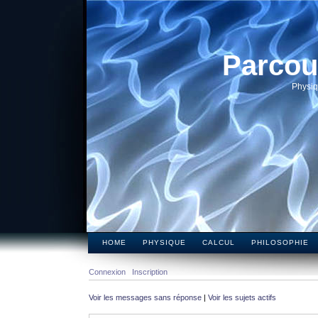
Parcou
Physiq
HOME
PHYSIQUE
CALCUL
PHILOSOPHIE
Connexion
Inscription
Voir les messages sans réponse
|
Voir les sujets actifs