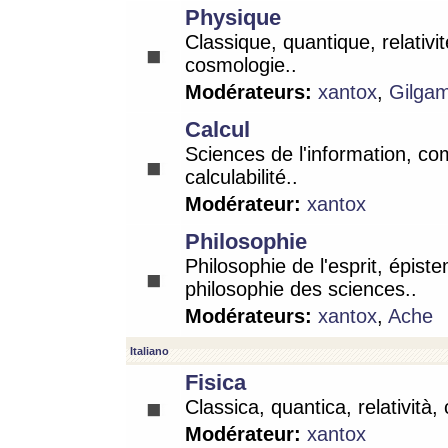
Physique
Classique, quantique, relativit
cosmologie..
Modérateurs:
xantox
,
Gilga
Calcul
Sciences de l'information, co
calculabilité..
Modérateur:
xantox
Philosophie
Philosophie de l'esprit, épist
philosophie des sciences..
Modérateurs:
xantox
,
Ache
Italiano
Fisica
Classica, quantica, relatività,
Modérateur:
xantox