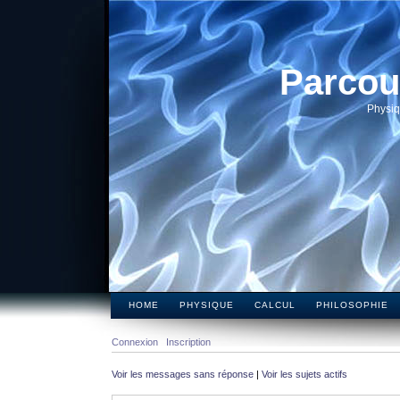
Parcou
Physiq
HOME
PHYSIQUE
CALCUL
PHILOSOPHIE
Connexion
Inscription
Voir les messages sans réponse
|
Voir les sujets actifs