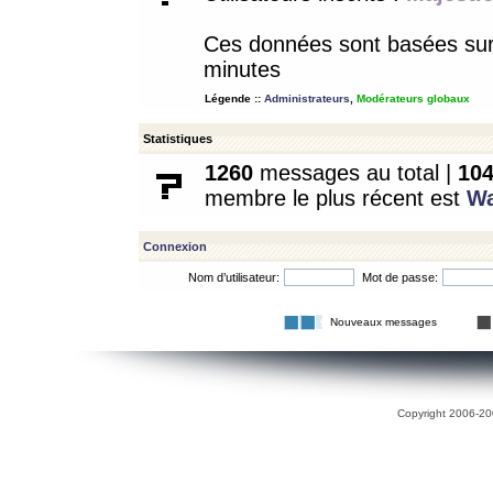
Ces données sont basées sur l
minutes
Légende ::
Administrateurs
,
Modérateurs globaux
Statistiques
1260
messages au total |
10
membre le plus récent est
W
Connexion
Nom d’utilisateur:
Mot de passe:
Nouveaux messages
Copyright 2006-200