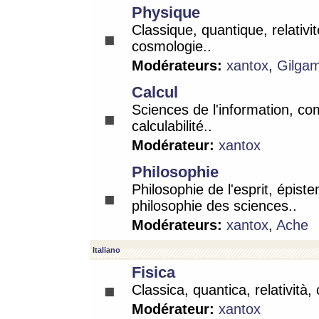
Physique
Classique, quantique, relativit
cosmologie..
Modérateurs:
xantox
,
Gilga
Calcul
Sciences de l'information, co
calculabilité..
Modérateur:
xantox
Philosophie
Philosophie de l'esprit, épist
philosophie des sciences..
Modérateurs:
xantox
,
Ache
Italiano
Fisica
Classica, quantica, relatività,
Modérateur:
xantox