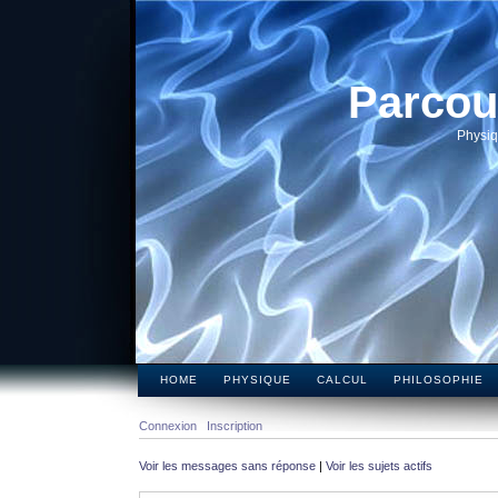
Parcou
Physiq
HOME
PHYSIQUE
CALCUL
PHILOSOPHIE
Connexion
Inscription
Voir les messages sans réponse
|
Voir les sujets actifs