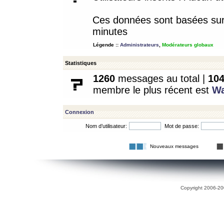
Ces données sont basées sur l
minutes
Légende ::
Administrateurs
,
Modérateurs globaux
Statistiques
1260
messages au total |
10
membre le plus récent est
W
Connexion
Nom d’utilisateur:
Mot de passe:
Nouveaux messages
Copyright 2006-200