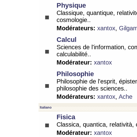
Physique
Classique, quantique, relativit
cosmologie..
Modérateurs:
xantox
,
Gilga
Calcul
Sciences de l'information, co
calculabilité..
Modérateur:
xantox
Philosophie
Philosophie de l'esprit, épist
philosophie des sciences..
Modérateurs:
xantox
,
Ache
Italiano
Fisica
Classica, quantica, relatività,
Modérateur:
xantox