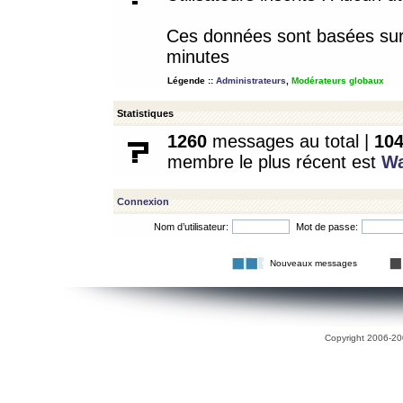
Ces données sont basées sur l
minutes
Légende ::
Administrateurs
,
Modérateurs globaux
Statistiques
1260
messages au total |
10
membre le plus récent est
W
Connexion
Nom d’utilisateur:
Mot de passe:
Nouveaux messages
Copyright 2006-200