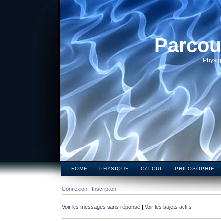
Parcou
Physiq
HOME
PHYSIQUE
CALCUL
PHILOSOPHIE
Connexion
Inscription
Voir les messages sans réponse
|
Voir les sujets actifs