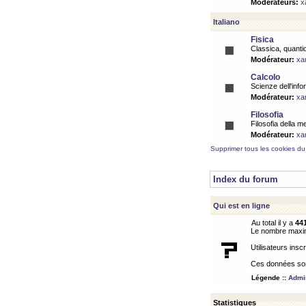
Modérateurs:
x
Italiano
Fisica
Classica, quantic
Modérateur:
xa
Calcolo
Scienze dell'info
Modérateur:
xa
Filosofia
Filosofia della m
Modérateur:
xa
Supprimer tous les cookies du
Index du forum
Qui est en ligne
Au total il y a
44
Le nombre maximu
Utilisateurs inscr
Ces données sont
Légende ::
Admin
Statistiques