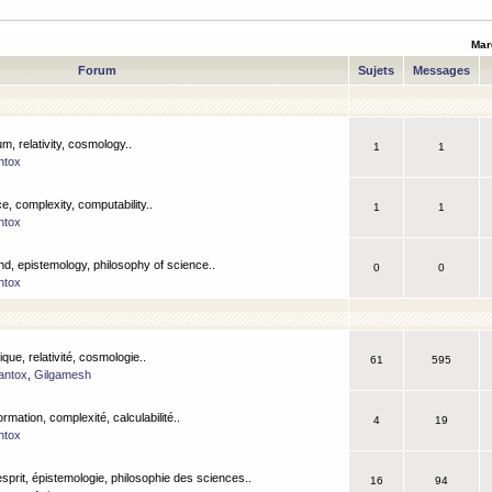
Mar
Forum
Sujets
Messages
m, relativity, cosmology..
1
1
ntox
, complexity, computability..
1
1
ntox
nd, epistemology, philosophy of science..
0
0
ntox
que, relativité, cosmologie..
61
595
antox
,
Gilgamesh
ormation, complexité, calculabilité..
4
19
ntox
esprit, épistemologie, philosophie des sciences..
16
94