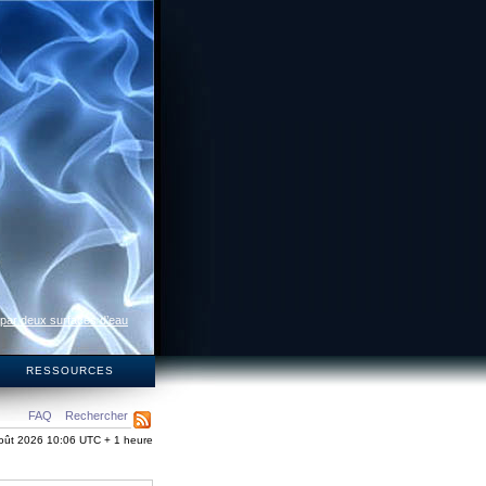
 par deux surfaces d’eau
S
RESSOURCES
FAQ
Rechercher
oût 2026 10:06 UTC + 1 heure