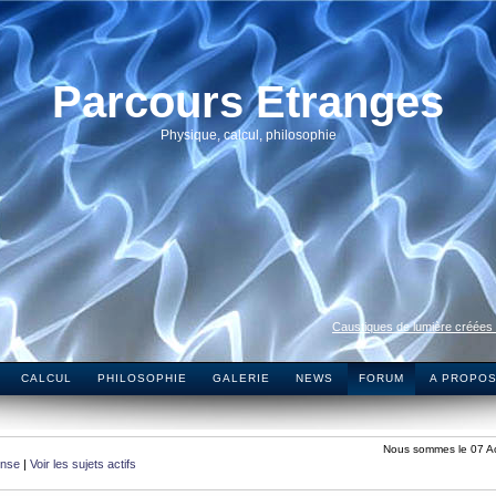
Parcours Etranges
Physique, calcul, philosophie
Caustiques de lumière créées
CALCUL
PHILOSOPHIE
GALERIE
NEWS
FORUM
A PROPO
Nous sommes le 07 A
onse
|
Voir les sujets actifs