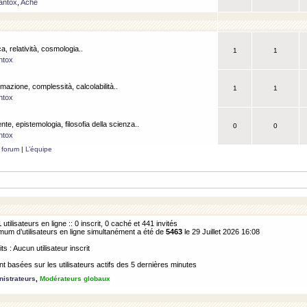
antox
,
Ache
a, relatività, cosmologia..
1
1
ntox
rmazione, complessità, calcolabilità..
1
1
ntox
ente, epistemologia, filosofia della scienza..
0
0
ntox
 forum
|
L’équipe
1
utilisateurs en ligne :: 0 inscrit, 0 caché et 441 invités
m d’utilisateurs en ligne simultanément a été de
5463
le 29 Juillet 2026 16:08
its : Aucun utilisateur inscrit
 basées sur les utilisateurs actifs des 5 dernières minutes
istrateurs
,
Modérateurs globaux