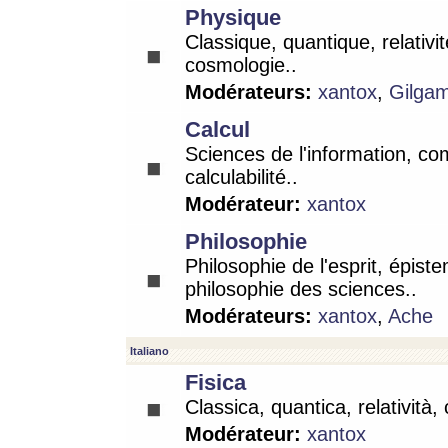
Physique
Classique, quantique, relativit
cosmologie..
Modérateurs:
xantox
,
Gilga
Calcul
Sciences de l'information, co
calculabilité..
Modérateur:
xantox
Philosophie
Philosophie de l'esprit, épist
philosophie des sciences..
Modérateurs:
xantox
,
Ache
Italiano
Fisica
Classica, quantica, relatività,
Modérateur:
xantox