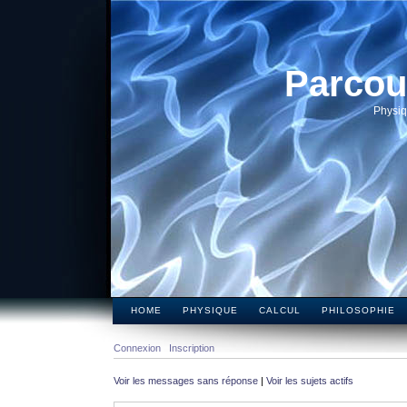
Parcou
Physiq
HOME
PHYSIQUE
CALCUL
PHILOSOPHIE
Connexion
Inscription
Voir les messages sans réponse
|
Voir les sujets actifs