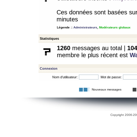
Ces données sont basées sur l
minutes
Légende ::
Administrateurs
,
Modérateurs globaux
Statistiques
1260
messages au total |
10
membre le plus récent est
W
Connexion
Nom d’utilisateur:
Mot de passe:
Nouveaux messages
Copyright 2006-200