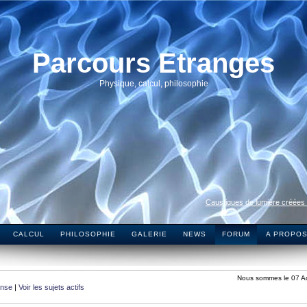
Parcours Etranges
Physique, calcul, philosophie
Caustiques de lumière créées
CALCUL
PHILOSOPHIE
GALERIE
NEWS
FORUM
A PROPO
Nous sommes le 07 A
onse
|
Voir les sujets actifs