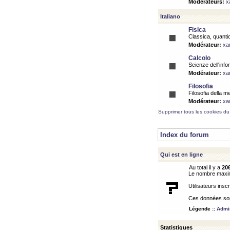
Modérateurs:
x
Italiano
Fisica
Classica, quantic
Modérateur:
xa
Calcolo
Scienze dell'info
Modérateur:
xa
Filosofia
Filosofia della m
Modérateur:
xa
Supprimer tous les cookies du
Index du forum
Qui est en ligne
Au total il y a
20
Le nombre maximu
Utilisateurs inscr
Ces données sont
Légende ::
Admin
Statistiques