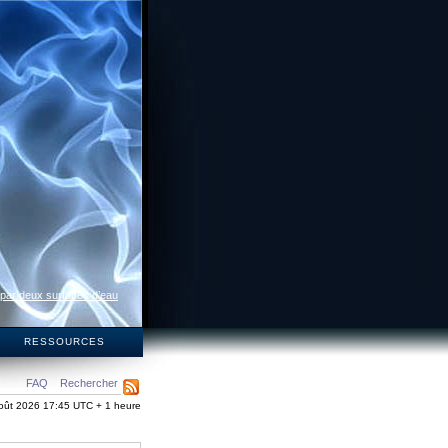
 par deux surfaces d’eau
S
RESSOURCES
FAQ
Rechercher
oût 2026 17:45 UTC + 1 heure