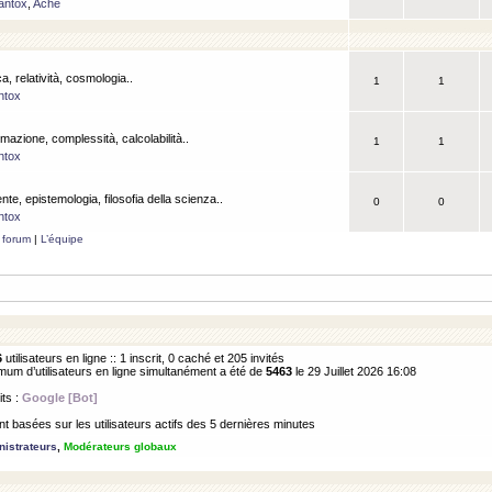
antox
,
Ache
a, relatività, cosmologia..
1
1
ntox
rmazione, complessità, calcolabilità..
1
1
ntox
ente, epistemologia, filosofia della scienza..
0
0
ntox
 forum
|
L’équipe
6
utilisateurs en ligne :: 1 inscrit, 0 caché et 205 invités
m d’utilisateurs en ligne simultanément a été de
5463
le 29 Juillet 2026 16:08
its :
Google [Bot]
 basées sur les utilisateurs actifs des 5 dernières minutes
istrateurs
,
Modérateurs globaux