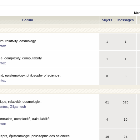
Mar
Forum
Sujets
Messages
m, relativity, cosmology..
1
1
ntox
, complexity, computability..
1
1
ntox
nd, epistemology, philosophy of science..
0
0
ntox
que, relativité, cosmologie..
61
595
antox
,
Gilgamesh
ormation, complexité, calculabilité..
4
19
ntox
esprit, épistemologie, philosophie des sciences..
16
94