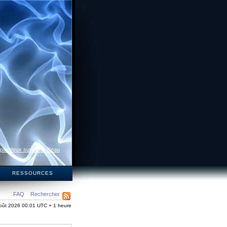
 par deux surfaces d’eau
S
RESSOURCES
FAQ
Rechercher
oût 2026 00:01 UTC + 1 heure