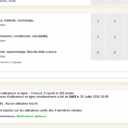
antox
,
Ache
a, relatività, cosmologia..
1
1
ntox
rmazione, complessità, calcolabilità..
1
1
ntox
ente, epistemologia, filosofia della scienza..
0
0
ntox
 forum
|
L’équipe
5
utilisateurs en ligne :: 0 inscrit, 0 caché et 335 invités
m d’utilisateurs en ligne simultanément a été de
5463
le 29 Juillet 2026 16:08
its : Aucun utilisateur inscrit
 basées sur les utilisateurs actifs des 5 dernières minutes
istrateurs
,
Modérateurs globaux