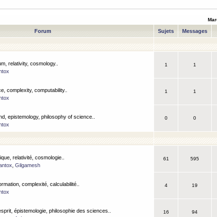
Mar
Forum
Sujets
Messages
m, relativity, cosmology..
1
1
ntox
, complexity, computability..
1
1
ntox
nd, epistemology, philosophy of science..
0
0
ntox
que, relativité, cosmologie..
61
595
antox
,
Gilgamesh
ormation, complexité, calculabilité..
4
19
ntox
esprit, épistemologie, philosophie des sciences..
16
94