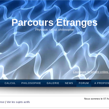
Parcours Etranges
Physique, calcul, philosophie
Caustiques de lumière créées
CALCUL
PHILOSOPHIE
GALERIE
NEWS
FORUM
A PROPO
Nous sommes le 07 A
onse
|
Voir les sujets actifs