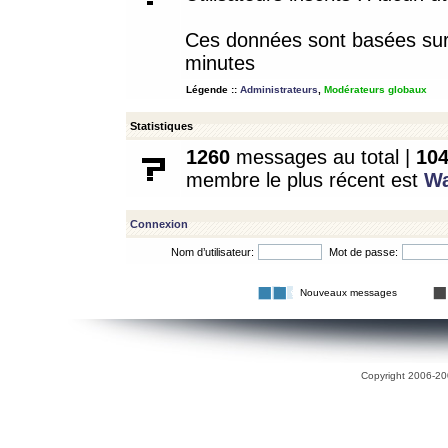
Ces données sont basées sur l
minutes
Légende ::
Administrateurs
,
Modérateurs globaux
Statistiques
1260
messages au total |
10
membre le plus récent est
W
Connexion
Nom d’utilisateur:
Mot de passe:
Nouveaux messages
Copyright 2006-200