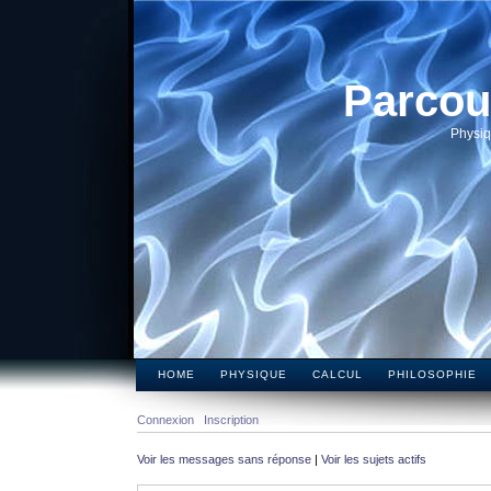
Parcou
Physiq
HOME
PHYSIQUE
CALCUL
PHILOSOPHIE
Connexion
Inscription
Voir les messages sans réponse
|
Voir les sujets actifs