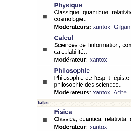
Physique
Classique, quantique, relativit
cosmologie..
Modérateurs:
xantox
,
Gilga
Calcul
Sciences de l'information, co
calculabilité..
Modérateur:
xantox
Philosophie
Philosophie de l'esprit, épist
philosophie des sciences..
Modérateurs:
xantox
,
Ache
Italiano
Fisica
Classica, quantica, relatività,
Modérateur:
xantox