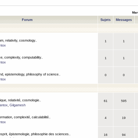
Mar
Forum
Sujets
Messages
m, relativity, cosmology..
1
1
ntox
, complexity, computability..
1
1
ntox
nd, epistemology, philosophy of science..
0
0
ntox
que, relativité, cosmologie..
61
595
antox
,
Gilgamesh
ormation, complexité, calculabilité..
4
19
ntox
esprit, épistemologie, philosophie des sciences..
16
94