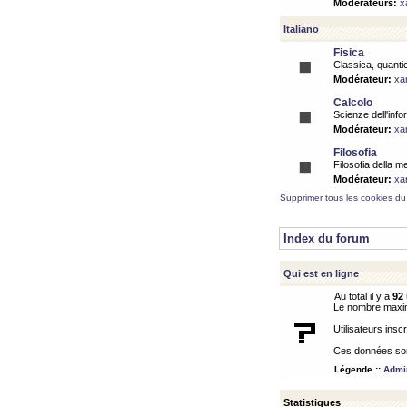
Modérateurs:
x
Italiano
Fisica
Classica, quantic
Modérateur:
xa
Calcolo
Scienze dell'info
Modérateur:
xa
Filosofia
Filosofia della m
Modérateur:
xa
Supprimer tous les cookies du
Index du forum
Qui est en ligne
Au total il y a
92
Le nombre maximu
Utilisateurs inscr
Ces données sont
Légende ::
Admin
Statistiques