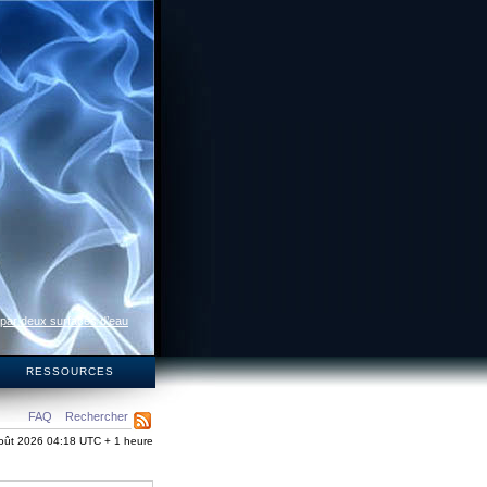
 par deux surfaces d’eau
S
RESSOURCES
FAQ
Rechercher
oût 2026 04:18 UTC + 1 heure