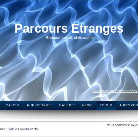
Parcours Etranges
Physique, calcul, philosophie
Caustiques de lumière créées
CALCUL
PHILOSOPHIE
GALERIE
NEWS
FORUM
A PROPO
Nous sommes le 07 A
onse
|
Voir les sujets actifs