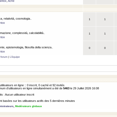
antox
,
Ache
a, relatività, cosmologia..
1
1
ntox
rmazione, complessità, calcolabilità..
1
1
ntox
ente, epistemologia, filosofia della scienza..
0
0
ntox
 forum
|
L’équipe
utilisateurs en ligne :: 0 inscrit, 0 caché et 92 invités
m d’utilisateurs en ligne simultanément a été de
5463
le 29 Juillet 2026 16:08
its : Aucun utilisateur inscrit
 basées sur les utilisateurs actifs des 5 dernières minutes
istrateurs
,
Modérateurs globaux