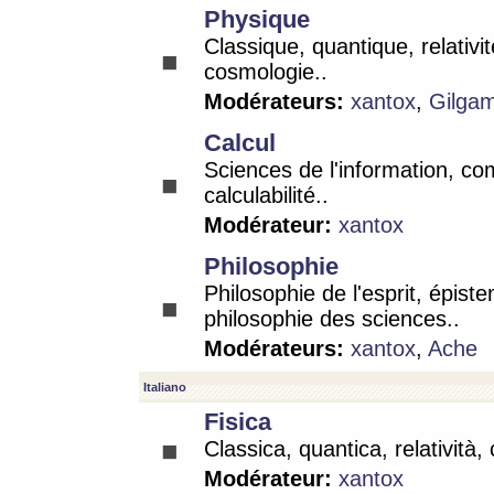
Physique
Classique, quantique, relativit
cosmologie..
Modérateurs:
xantox
,
Gilga
Calcul
Sciences de l'information, co
calculabilité..
Modérateur:
xantox
Philosophie
Philosophie de l'esprit, épist
philosophie des sciences..
Modérateurs:
xantox
,
Ache
Italiano
Fisica
Classica, quantica, relatività,
Modérateur:
xantox