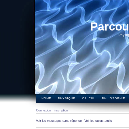
Parcou
Physiq
HOME
PHYSIQUE
CALCUL
PHILOSOPHIE
Connexion
Inscription
Voir les messages sans réponse
|
Voir les sujets actifs