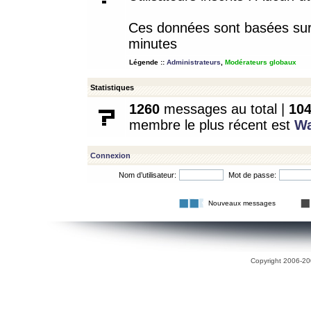
Ces données sont basées sur l
minutes
Légende ::
Administrateurs
,
Modérateurs globaux
Statistiques
1260
messages au total |
10
membre le plus récent est
W
Connexion
Nom d’utilisateur:
Mot de passe:
Nouveaux messages
Copyright 2006-200