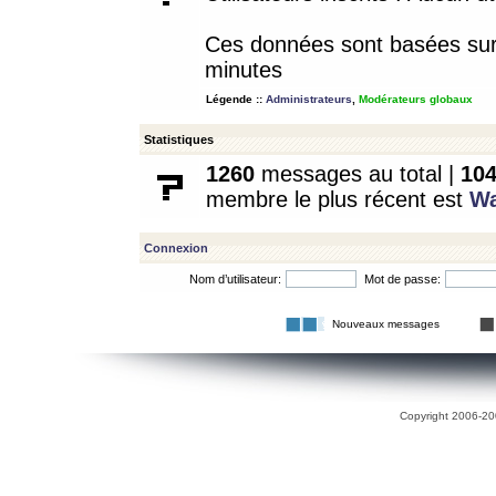
Ces données sont basées sur l
minutes
Légende ::
Administrateurs
,
Modérateurs globaux
Statistiques
1260
messages au total |
10
membre le plus récent est
W
Connexion
Nom d’utilisateur:
Mot de passe:
Nouveaux messages
Copyright 2006-200