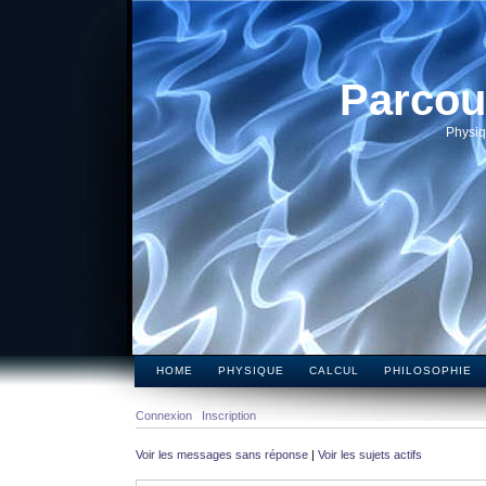
Parcou
Physiq
HOME
PHYSIQUE
CALCUL
PHILOSOPHIE
Connexion
Inscription
Voir les messages sans réponse
|
Voir les sujets actifs