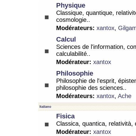
Physique
Classique, quantique, relativit
cosmologie..
Modérateurs:
xantox
,
Gilga
Calcul
Sciences de l'information, co
calculabilité..
Modérateur:
xantox
Philosophie
Philosophie de l'esprit, épist
philosophie des sciences..
Modérateurs:
xantox
,
Ache
Italiano
Fisica
Classica, quantica, relatività,
Modérateur:
xantox