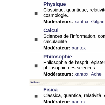
Physique
Classique, quantique, relativit
cosmologie..
Modérateurs:
xantox
,
Gilga
Calcul
Sciences de l'information, co
calculabilité..
Modérateur:
xantox
Philosophie
Philosophie de l'esprit, épist
philosophie des sciences..
Modérateurs:
xantox
,
Ache
Italiano
Fisica
Classica, quantica, relatività,
Modérateur:
xantox