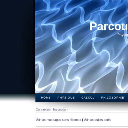
Parcou
Physiq
HOME
PHYSIQUE
CALCUL
PHILOSOPHIE
Connexion
Inscription
Voir les messages sans réponse
|
Voir les sujets actifs