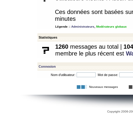
Ces données sont basées sur l
minutes
Légende ::
Administrateurs
,
Modérateurs globaux
Statistiques
1260
messages au total |
10
membre le plus récent est
W
Connexion
Nom d’utilisateur:
Mot de passe:
Nouveaux messages
Copyright 2006-200