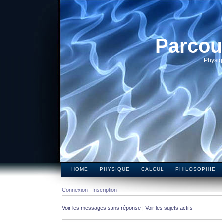
Parcou
Physiq
HOME
PHYSIQUE
CALCUL
PHILOSOPHIE
Connexion
Inscription
Voir les messages sans réponse
|
Voir les sujets actifs