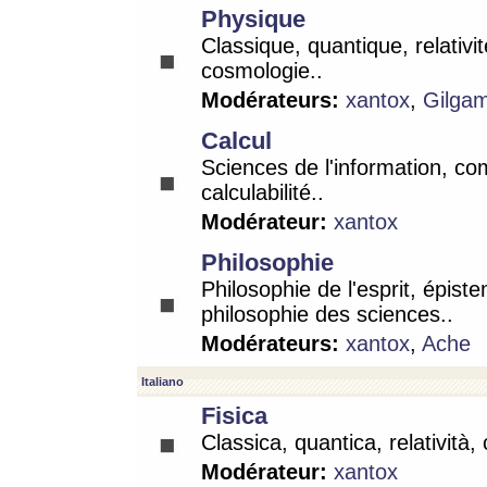
Physique
Classique, quantique, relativit
cosmologie..
Modérateurs:
xantox
,
Gilga
Calcul
Sciences de l'information, co
calculabilité..
Modérateur:
xantox
Philosophie
Philosophie de l'esprit, épist
philosophie des sciences..
Modérateurs:
xantox
,
Ache
Italiano
Fisica
Classica, quantica, relatività,
Modérateur:
xantox