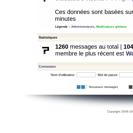
Ces données sont basées sur l
minutes
Légende ::
Administrateurs
,
Modérateurs globaux
Statistiques
1260
messages au total |
10
membre le plus récent est
W
Connexion
Nom d’utilisateur:
Mot de passe:
Nouveaux messages
Copyright 2006-200