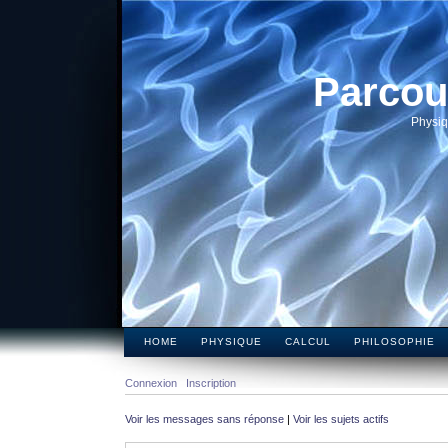
Parcou
Physiq
HOME
PHYSIQUE
CALCUL
PHILOSOPHIE
Connexion
Inscription
Voir les messages sans réponse
|
Voir les sujets actifs