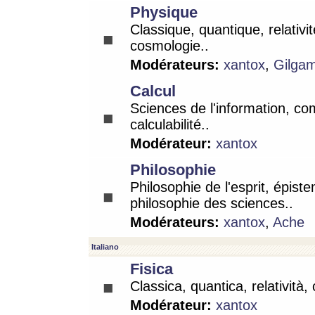
Physique
Classique, quantique, relativit
cosmologie..
Modérateurs:
xantox
,
Gilga
Calcul
Sciences de l'information, co
calculabilité..
Modérateur:
xantox
Philosophie
Philosophie de l'esprit, épist
philosophie des sciences..
Modérateurs:
xantox
,
Ache
Italiano
Fisica
Classica, quantica, relatività,
Modérateur:
xantox