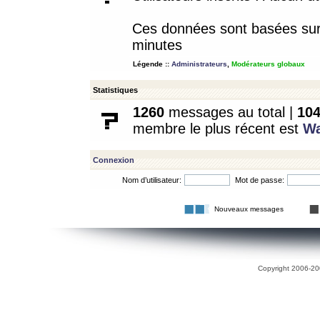
Ces données sont basées sur l
minutes
Légende ::
Administrateurs
,
Modérateurs globaux
Statistiques
1260
messages au total |
10
membre le plus récent est
W
Connexion
Nom d’utilisateur:
Mot de passe:
Nouveaux messages
Copyright 2006-200