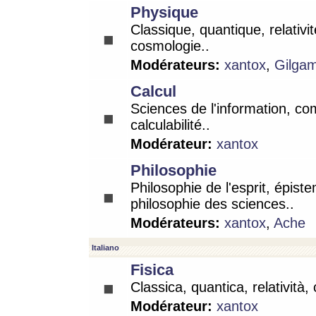
Physique
Classique, quantique, relativit
cosmologie..
Modérateurs:
xantox
,
Gilga
Calcul
Sciences de l'information, co
calculabilité..
Modérateur:
xantox
Philosophie
Philosophie de l'esprit, épist
philosophie des sciences..
Modérateurs:
xantox
,
Ache
Italiano
Fisica
Classica, quantica, relatività,
Modérateur:
xantox