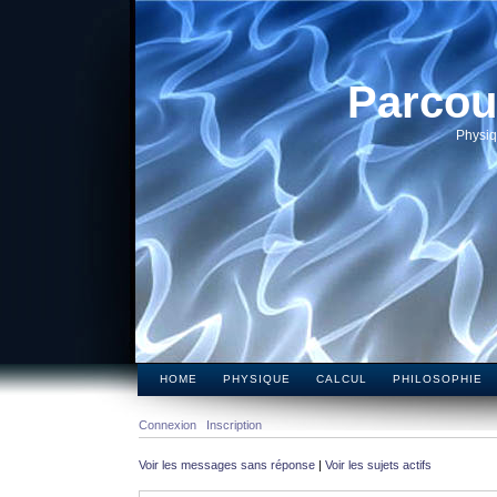
Parcou
Physiq
HOME
PHYSIQUE
CALCUL
PHILOSOPHIE
Connexion
Inscription
Voir les messages sans réponse
|
Voir les sujets actifs