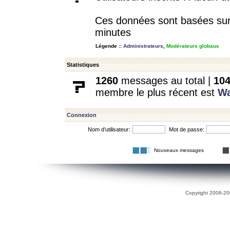
Ces données sont basées sur l
minutes
Légende ::
Administrateurs
,
Modérateurs globaux
Statistiques
1260
messages au total |
10
membre le plus récent est
W
Connexion
Nom d’utilisateur:
Mot de passe:
Nouveaux messages
Copyright 2006-200