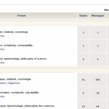
Mar
Forum
Sujets
Messages
m, relativity, cosmology..
1
1
ntox
, complexity, computability..
1
1
ntox
nd, epistemology, philosophy of science..
0
0
ntox
que, relativité, cosmologie..
61
595
antox
,
Gilgamesh
ormation, complexité, calculabilité..
4
19
ntox
esprit, épistemologie, philosophie des sciences..
16
94