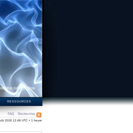
 par deux surfaces d’eau
S
RESSOURCES
FAQ
Rechercher
oût 2026 12:48 UTC + 1 heure