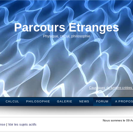
Parcours Etranges
Physique, calcul, philosophie
Caustiques de lumière créées
CALCUL
PHILOSOPHIE
GALERIE
NEWS
FORUM
A PROPO
Nous sommes le 09 A
onse
|
Voir les sujets actifs