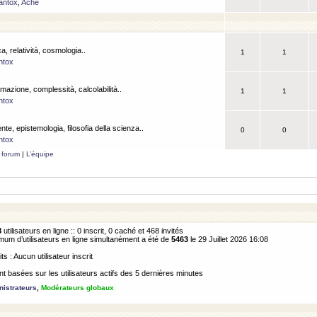
antox
,
Ache
a, relatività, cosmologia..
1
1
ntox
rmazione, complessità, calcolabilità..
1
1
ntox
ente, epistemologia, filosofia della scienza..
0
0
ntox
 forum
|
L’équipe
8
utilisateurs en ligne :: 0 inscrit, 0 caché et 468 invités
m d’utilisateurs en ligne simultanément a été de
5463
le 29 Juillet 2026 16:08
its : Aucun utilisateur inscrit
 basées sur les utilisateurs actifs des 5 dernières minutes
istrateurs
,
Modérateurs globaux