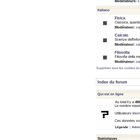
Modérateurs:
x
Italiano
Fisica
Classica, quantic
Modérateur:
xa
Calcolo
Scienze dell'info
Modérateur:
xa
Filosofia
Filosofia della m
Modérateur:
xa
Supprimer tous les cookies du
Index du forum
Qui est en ligne
Au total il y a
46
Le nombre maximu
Utilisateurs inscr
Ces données sont
Légende ::
Admin
Statistiques