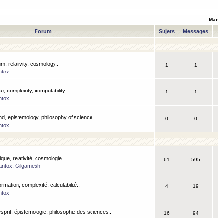
Mar
Forum
Sujets
Messages
m, relativity, cosmology..
1
1
ntox
, complexity, computability..
1
1
ntox
nd, epistemology, philosophy of science..
0
0
ntox
que, relativité, cosmologie..
61
595
antox
,
Gilgamesh
ormation, complexité, calculabilité..
4
19
ntox
esprit, épistemologie, philosophie des sciences..
16
94