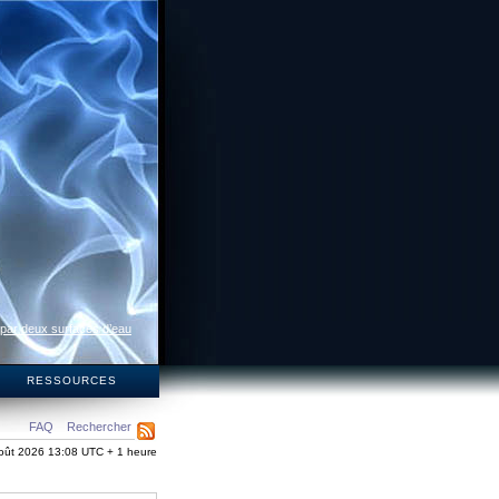
 par deux surfaces d’eau
S
RESSOURCES
FAQ
Rechercher
oût 2026 13:08 UTC + 1 heure