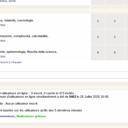
antox
,
Ache
a, relatività, cosmologia..
1
1
ntox
rmazione, complessità, calcolabilità..
1
1
ntox
ente, epistemologia, filosofia della scienza..
0
0
ntox
 forum
|
L’équipe
3
utilisateurs en ligne :: 0 inscrit, 0 caché et 473 invités
m d’utilisateurs en ligne simultanément a été de
5463
le 29 Juillet 2026 16:08
its : Aucun utilisateur inscrit
 basées sur les utilisateurs actifs des 5 dernières minutes
istrateurs
,
Modérateurs globaux