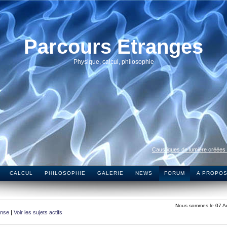
Parcours Etranges
Physique, calcul, philosophie
Caustiques de lumière créées
CALCUL
PHILOSOPHIE
GALERIE
NEWS
FORUM
A PROPO
Nous sommes le 07 A
onse
|
Voir les sujets actifs