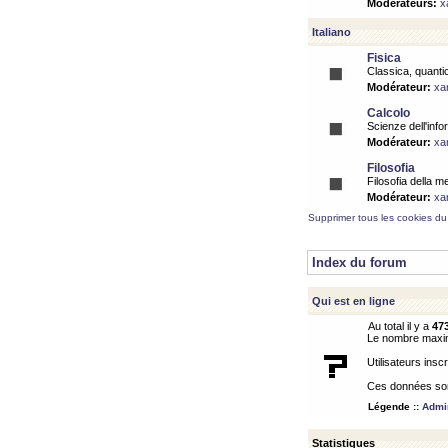
Modérateurs:
x
Italiano
Fisica
Classica, quantic
Modérateur:
xa
Calcolo
Scienze dell'info
Modérateur:
xa
Filosofia
Filosofia della m
Modérateur:
xa
Supprimer tous les cookies du
Index du forum
Qui est en ligne
Au total il y a
47
Le nombre maximu
Utilisateurs inscr
Ces données sont
Légende ::
Admin
Statistiques