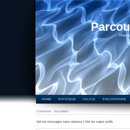
Parcou
Physiq
HOME
PHYSIQUE
CALCUL
PHILOSOPHIE
Connexion
Inscription
Voir les messages sans réponse
|
Voir les sujets actifs