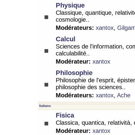
Physique
Classique, quantique, relativit
cosmologie..
Modérateurs:
xantox
,
Gilga
Calcul
Sciences de l'information, co
calculabilité..
Modérateur:
xantox
Philosophie
Philosophie de l'esprit, épist
philosophie des sciences..
Modérateurs:
xantox
,
Ache
Italiano
Fisica
Classica, quantica, relatività,
Modérateur:
xantox