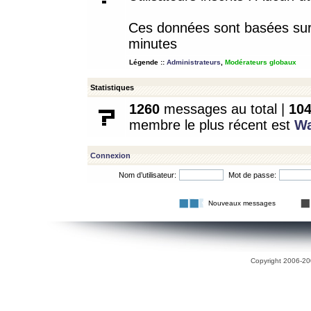
Ces données sont basées sur l
minutes
Légende ::
Administrateurs
,
Modérateurs globaux
Statistiques
1260
messages au total |
10
membre le plus récent est
W
Connexion
Nom d’utilisateur:
Mot de passe:
Nouveaux messages
Copyright 2006-200