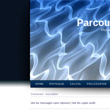
Parcou
Physiq
HOME
PHYSIQUE
CALCUL
PHILOSOPHIE
Connexion
Inscription
Voir les messages sans réponse
|
Voir les sujets actifs