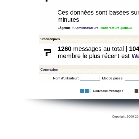
Ces données sont basées sur l
minutes
Légende ::
Administrateurs
,
Modérateurs globaux
Statistiques
1260
messages au total |
10
membre le plus récent est
W
Connexion
Nom d’utilisateur:
Mot de passe:
Nouveaux messages
Copyright 2006-200