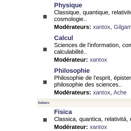
Physique
Classique, quantique, relativit
cosmologie..
Modérateurs:
xantox
,
Gilga
Calcul
Sciences de l'information, co
calculabilité..
Modérateur:
xantox
Philosophie
Philosophie de l'esprit, épist
philosophie des sciences..
Modérateurs:
xantox
,
Ache
Italiano
Fisica
Classica, quantica, relatività,
Modérateur:
xantox