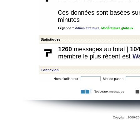
Ces données sont basées sur l
minutes
Légende ::
Administrateurs
,
Modérateurs globaux
Statistiques
1260
messages au total |
10
membre le plus récent est
W
Connexion
Nom d’utilisateur:
Mot de passe:
Nouveaux messages
Copyright 2006-200