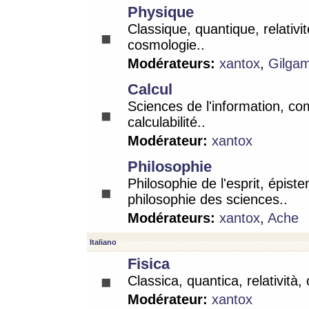
Physique
Classique, quantique, relativit
cosmologie..
Modérateurs:
xantox
,
Gilga
Calcul
Sciences de l'information, co
calculabilité..
Modérateur:
xantox
Philosophie
Philosophie de l'esprit, épist
philosophie des sciences..
Modérateurs:
xantox
,
Ache
Italiano
Fisica
Classica, quantica, relatività,
Modérateur:
xantox