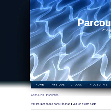
Parcou
Physiq
HOME
PHYSIQUE
CALCUL
PHILOSOPHIE
Connexion
Inscription
Voir les messages sans réponse
|
Voir les sujets actifs