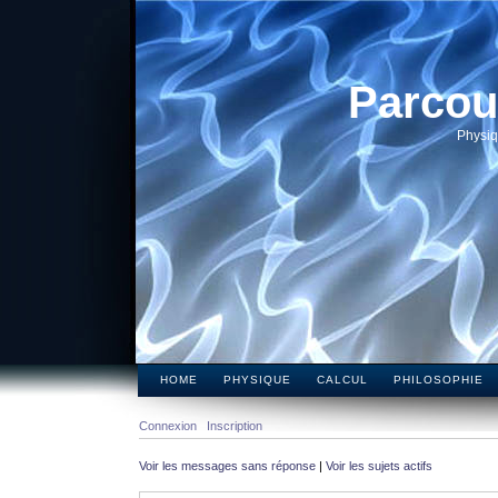
Parcou
Physiq
HOME
PHYSIQUE
CALCUL
PHILOSOPHIE
Connexion
Inscription
Voir les messages sans réponse
|
Voir les sujets actifs