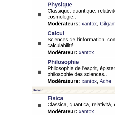
Physique
Classique, quantique, relativit
cosmologie..
Modérateurs:
xantox
,
Gilga
Calcul
Sciences de l'information, co
calculabilité..
Modérateur:
xantox
Philosophie
Philosophie de l'esprit, épist
philosophie des sciences..
Modérateurs:
xantox
,
Ache
Italiano
Fisica
Classica, quantica, relatività,
Modérateur:
xantox