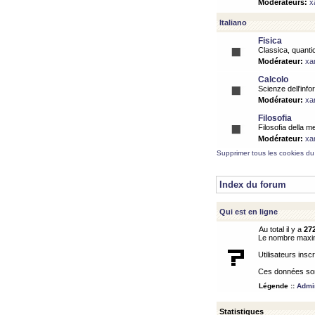
Modérateurs:
x
Italiano
Fisica
Classica, quantic
Modérateur:
xa
Calcolo
Scienze dell'info
Modérateur:
xa
Filosofia
Filosofia della m
Modérateur:
xa
Supprimer tous les cookies du
Index du forum
Qui est en ligne
Au total il y a
27
Le nombre maximu
Utilisateurs inscr
Ces données sont
Légende ::
Admin
Statistiques