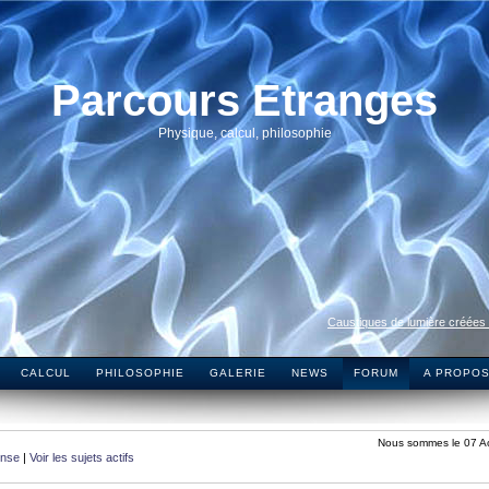
Parcours Etranges
Physique, calcul, philosophie
Caustiques de lumière créées
CALCUL
PHILOSOPHIE
GALERIE
NEWS
FORUM
A PROPO
Nous sommes le 07 A
onse
|
Voir les sujets actifs