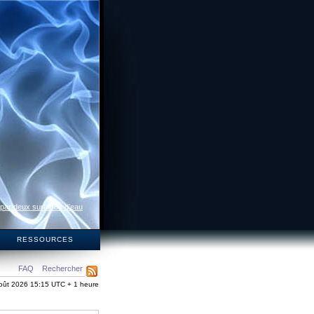
 par deux surfaces d’eau
S
RESSOURCES
FAQ
Rechercher
oût 2026 15:15 UTC + 1 heure