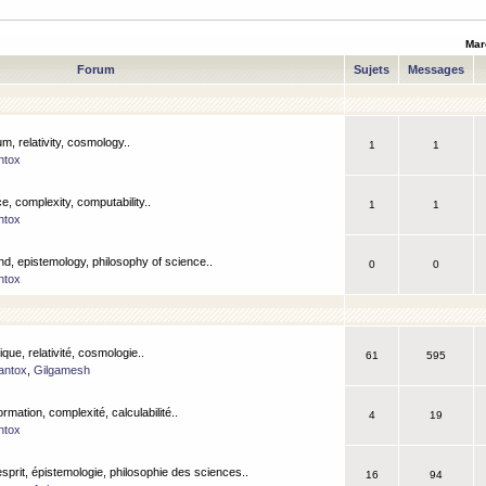
Mar
Forum
Sujets
Messages
m, relativity, cosmology..
1
1
ntox
, complexity, computability..
1
1
ntox
nd, epistemology, philosophy of science..
0
0
ntox
que, relativité, cosmologie..
61
595
antox
,
Gilgamesh
ormation, complexité, calculabilité..
4
19
ntox
esprit, épistemologie, philosophie des sciences..
16
94