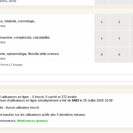
antox
,
Ache
a, relatività, cosmologia..
1
1
ntox
rmazione, complessità, calcolabilità..
1
1
ntox
ente, epistemologia, filosofia della scienza..
0
0
ntox
 forum
|
L’équipe
2
utilisateurs en ligne :: 0 inscrit, 0 caché et 272 invités
m d’utilisateurs en ligne simultanément a été de
5463
le 29 Juillet 2026 16:08
its : Aucun utilisateur inscrit
 basées sur les utilisateurs actifs des 5 dernières minutes
istrateurs
,
Modérateurs globaux