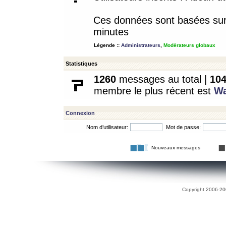
Ces données sont basées sur l
minutes
Légende ::
Administrateurs
,
Modérateurs globaux
Statistiques
1260
messages au total |
10
membre le plus récent est
W
Connexion
Nom d’utilisateur:
Mot de passe:
Nouveaux messages
Copyright 2006-200