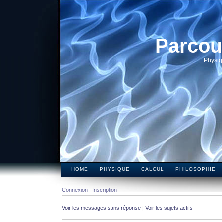
Parcou
Physiq
HOME
PHYSIQUE
CALCUL
PHILOSOPHIE
Connexion
Inscription
Voir les messages sans réponse
|
Voir les sujets actifs