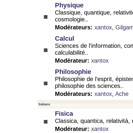
Physique
Classique, quantique, relativit
cosmologie..
Modérateurs:
xantox
,
Gilga
Calcul
Sciences de l'information, co
calculabilité..
Modérateur:
xantox
Philosophie
Philosophie de l'esprit, épist
philosophie des sciences..
Modérateurs:
xantox
,
Ache
Italiano
Fisica
Classica, quantica, relatività,
Modérateur:
xantox