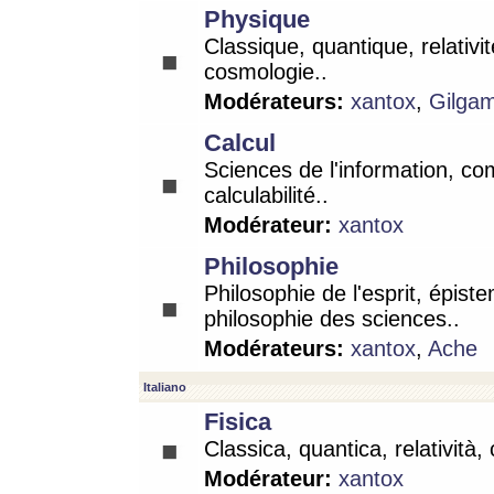
Physique
Classique, quantique, relativit
cosmologie..
Modérateurs:
xantox
,
Gilga
Calcul
Sciences de l'information, co
calculabilité..
Modérateur:
xantox
Philosophie
Philosophie de l'esprit, épist
philosophie des sciences..
Modérateurs:
xantox
,
Ache
Italiano
Fisica
Classica, quantica, relatività,
Modérateur:
xantox