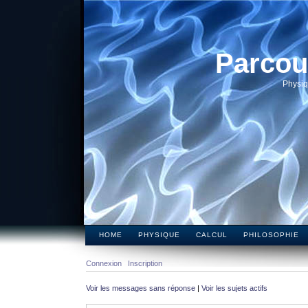
Parcou
Physiq
HOME
PHYSIQUE
CALCUL
PHILOSOPHIE
Connexion
Inscription
Voir les messages sans réponse
|
Voir les sujets actifs