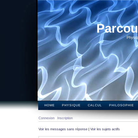
Parcou
Physiq
HOME
PHYSIQUE
CALCUL
PHILOSOPHIE
Connexion
Inscription
Voir les messages sans réponse
|
Voir les sujets actifs