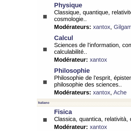
Physique
Classique, quantique, relativit
cosmologie..
Modérateurs:
xantox
,
Gilga
Calcul
Sciences de l'information, co
calculabilité..
Modérateur:
xantox
Philosophie
Philosophie de l'esprit, épist
philosophie des sciences..
Modérateurs:
xantox
,
Ache
Italiano
Fisica
Classica, quantica, relatività,
Modérateur:
xantox