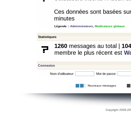
Ces données sont basées sur l
minutes
Légende ::
Administrateurs
,
Modérateurs globaux
Statistiques
1260
messages au total |
10
membre le plus récent est
W
Connexion
Nom d’utilisateur:
Mot de passe:
Nouveaux messages
Copyright 2006-200