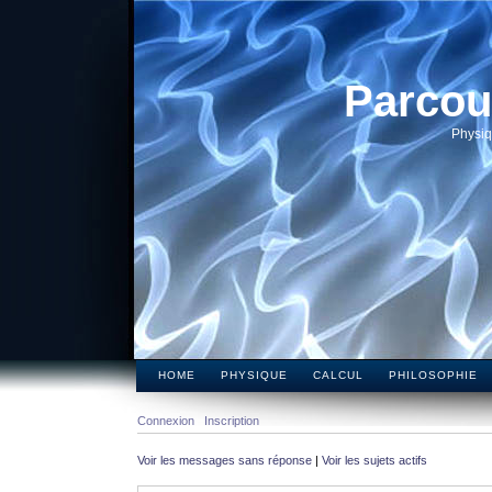
Parcou
Physiq
HOME
PHYSIQUE
CALCUL
PHILOSOPHIE
Connexion
Inscription
Voir les messages sans réponse
|
Voir les sujets actifs