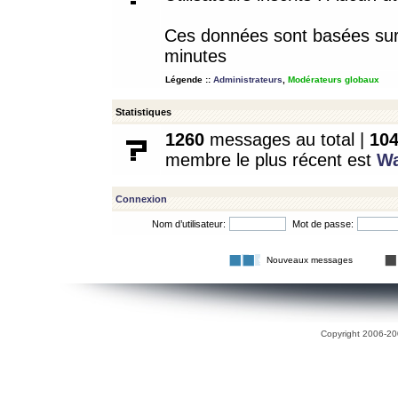
Ces données sont basées sur l
minutes
Légende ::
Administrateurs
,
Modérateurs globaux
Statistiques
1260
messages au total |
10
membre le plus récent est
W
Connexion
Nom d’utilisateur:
Mot de passe:
Nouveaux messages
Copyright 2006-200