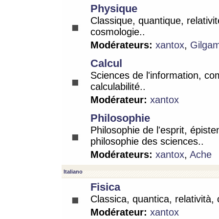
Physique
Classique, quantique, relativit
cosmologie..
Modérateurs:
xantox
,
Gilga
Calcul
Sciences de l'information, co
calculabilité..
Modérateur:
xantox
Philosophie
Philosophie de l'esprit, épist
philosophie des sciences..
Modérateurs:
xantox
,
Ache
Italiano
Fisica
Classica, quantica, relatività,
Modérateur:
xantox