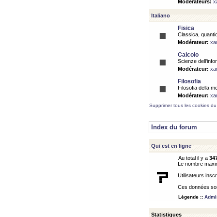
Modérateurs:
x
Italiano
Fisica
Classica, quantic
Modérateur:
xa
Calcolo
Scienze dell'info
Modérateur:
xa
Filosofia
Filosofia della m
Modérateur:
xa
Supprimer tous les cookies du
Index du forum
Qui est en ligne
Au total il y a
34
Le nombre maximu
Utilisateurs inscr
Ces données sont
Légende ::
Admin
Statistiques