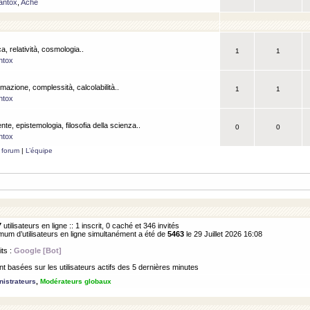
antox
,
Ache
a, relatività, cosmologia..
1
1
ntox
rmazione, complessità, calcolabilità..
1
1
ntox
ente, epistemologia, filosofia della scienza..
0
0
ntox
 forum
|
L’équipe
7
utilisateurs en ligne :: 1 inscrit, 0 caché et 346 invités
m d’utilisateurs en ligne simultanément a été de
5463
le 29 Juillet 2026 16:08
its :
Google [Bot]
 basées sur les utilisateurs actifs des 5 dernières minutes
istrateurs
,
Modérateurs globaux