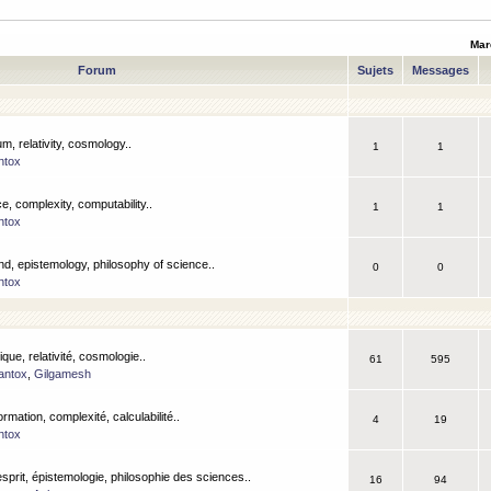
Mar
Forum
Sujets
Messages
m, relativity, cosmology..
1
1
ntox
, complexity, computability..
1
1
ntox
nd, epistemology, philosophy of science..
0
0
ntox
que, relativité, cosmologie..
61
595
antox
,
Gilgamesh
ormation, complexité, calculabilité..
4
19
ntox
esprit, épistemologie, philosophie des sciences..
16
94