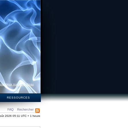
 par deux surfaces d’eau
S
RESSOURCES
FAQ
Rechercher
oût 2026 05:11 UTC + 1 heure