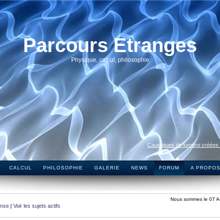
Parcours Etranges
Physique, calcul, philosophie
Caustiques de lumière créées
CALCUL
PHILOSOPHIE
GALERIE
NEWS
FORUM
A PROPO
Nous sommes le 07 A
onse
|
Voir les sujets actifs