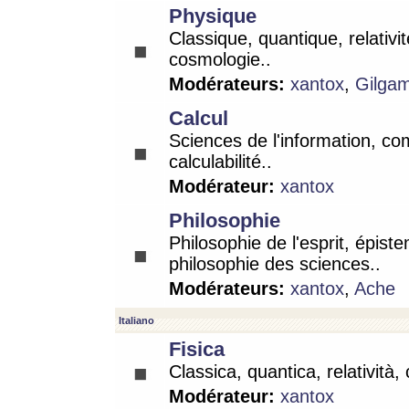
Physique
Classique, quantique, relativit
cosmologie..
Modérateurs:
xantox
,
Gilga
Calcul
Sciences de l'information, co
calculabilité..
Modérateur:
xantox
Philosophie
Philosophie de l'esprit, épist
philosophie des sciences..
Modérateurs:
xantox
,
Ache
Italiano
Fisica
Classica, quantica, relatività,
Modérateur:
xantox