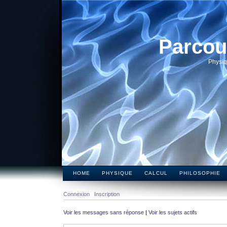
Parcou
Physiq
HOME
PHYSIQUE
CALCUL
PHILOSOPHIE
Connexion
Inscription
Voir les messages sans réponse
|
Voir les sujets actifs