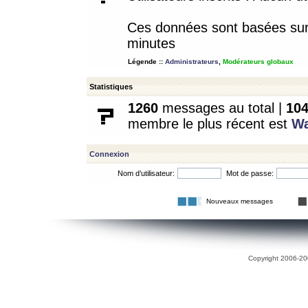
Ces données sont basées sur l
minutes
Légende ::
Administrateurs
,
Modérateurs globaux
Statistiques
1260
messages au total |
10
membre le plus récent est
W
Connexion
Nom d’utilisateur:
Mot de passe:
Nouveaux messages
Copyright 2006-200