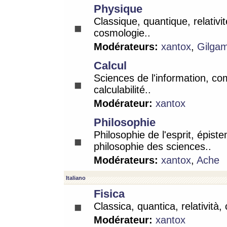
Physique
Classique, quantique, relativit
cosmologie..
Modérateurs:
xantox
,
Gilga
Calcul
Sciences de l'information, co
calculabilité..
Modérateur:
xantox
Philosophie
Philosophie de l'esprit, épist
philosophie des sciences..
Modérateurs:
xantox
,
Ache
Italiano
Fisica
Classica, quantica, relatività,
Modérateur:
xantox