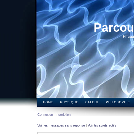
Parcou
Physiq
HOME
PHYSIQUE
CALCUL
PHILOSOPHIE
Connexion
Inscription
Voir les messages sans réponse
|
Voir les sujets actifs