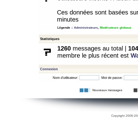
Ces données sont basées sur l
minutes
Légende ::
Administrateurs
,
Modérateurs globaux
Statistiques
1260
messages au total |
10
membre le plus récent est
W
Connexion
Nom d’utilisateur:
Mot de passe:
Nouveaux messages
Copyright 2006-200