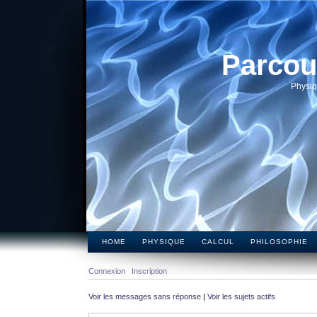
Parcou
Physiq
HOME
PHYSIQUE
CALCUL
PHILOSOPHIE
Connexion
Inscription
Voir les messages sans réponse
|
Voir les sujets actifs