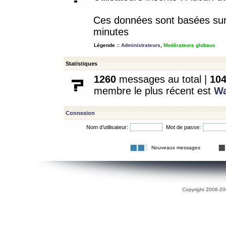
Ces données sont basées sur l
minutes
Légende ::
Administrateurs
,
Modérateurs globaux
Statistiques
1260
messages au total |
10
membre le plus récent est
W
Connexion
Nom d’utilisateur:
Mot de passe:
Nouveaux messages
Copyright 2006-200