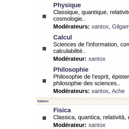
Physique
Classique, quantique, relativit
cosmologie..
Modérateurs:
xantox
,
Gilga
Calcul
Sciences de l'information, co
calculabilité..
Modérateur:
xantox
Philosophie
Philosophie de l'esprit, épist
philosophie des sciences..
Modérateurs:
xantox
,
Ache
Italiano
Fisica
Classica, quantica, relatività,
Modérateur:
xantox