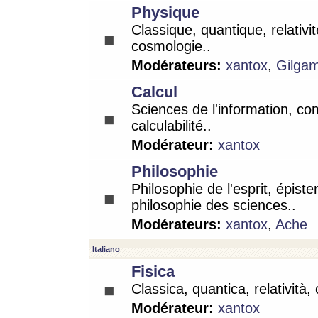
Physique
Classique, quantique, relativit
cosmologie..
Modérateurs:
xantox
,
Gilga
Calcul
Sciences de l'information, co
calculabilité..
Modérateur:
xantox
Philosophie
Philosophie de l'esprit, épist
philosophie des sciences..
Modérateurs:
xantox
,
Ache
Italiano
Fisica
Classica, quantica, relatività,
Modérateur:
xantox