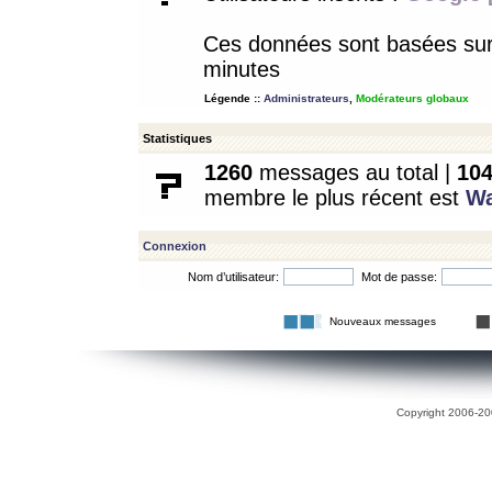
Ces données sont basées sur l
minutes
Légende ::
Administrateurs
,
Modérateurs globaux
Statistiques
1260
messages au total |
10
membre le plus récent est
W
Connexion
Nom d’utilisateur:
Mot de passe:
Nouveaux messages
Copyright 2006-200