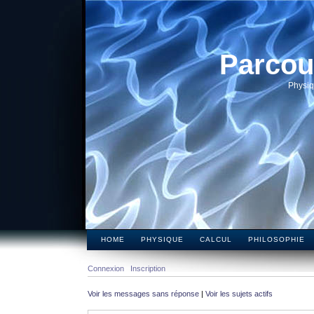
Parcou
Physiq
HOME
PHYSIQUE
CALCUL
PHILOSOPHIE
Connexion
Inscription
Voir les messages sans réponse
|
Voir les sujets actifs