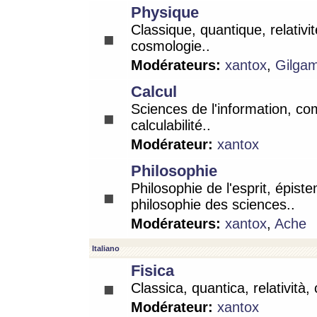
Physique
Classique, quantique, relativit
cosmologie..
Modérateurs:
xantox
,
Gilga
Calcul
Sciences de l'information, co
calculabilité..
Modérateur:
xantox
Philosophie
Philosophie de l'esprit, épist
philosophie des sciences..
Modérateurs:
xantox
,
Ache
Italiano
Fisica
Classica, quantica, relatività,
Modérateur:
xantox