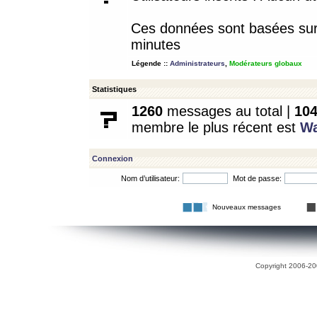
Ces données sont basées sur l
minutes
Légende ::
Administrateurs
,
Modérateurs globaux
Statistiques
1260
messages au total |
10
membre le plus récent est
W
Connexion
Nom d’utilisateur:
Mot de passe:
Nouveaux messages
Copyright 2006-200