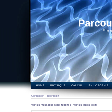
Parcou
Physiq
HOME
PHYSIQUE
CALCUL
PHILOSOPHIE
Connexion
Inscription
Voir les messages sans réponse
|
Voir les sujets actifs