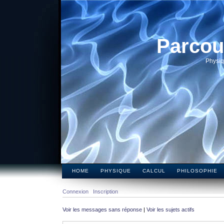
Parcou
Physiq
HOME
PHYSIQUE
CALCUL
PHILOSOPHIE
Connexion
Inscription
Voir les messages sans réponse
|
Voir les sujets actifs