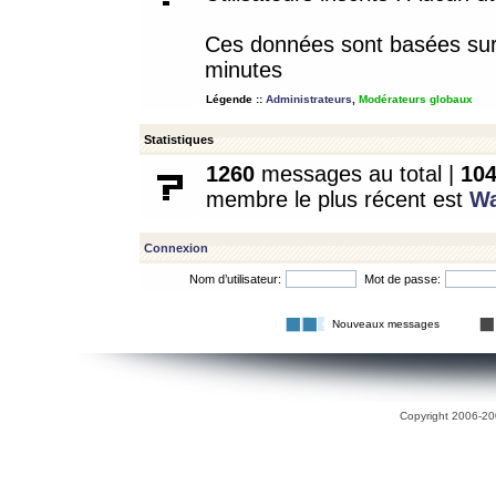
Ces données sont basées sur l
minutes
Légende ::
Administrateurs
,
Modérateurs globaux
Statistiques
1260
messages au total |
10
membre le plus récent est
W
Connexion
Nom d’utilisateur:
Mot de passe:
Nouveaux messages
Copyright 2006-200