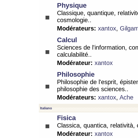
Physique
Classique, quantique, relativit
cosmologie..
Modérateurs:
xantox
,
Gilga
Calcul
Sciences de l'information, co
calculabilité..
Modérateur:
xantox
Philosophie
Philosophie de l'esprit, épist
philosophie des sciences..
Modérateurs:
xantox
,
Ache
Italiano
Fisica
Classica, quantica, relatività,
Modérateur:
xantox